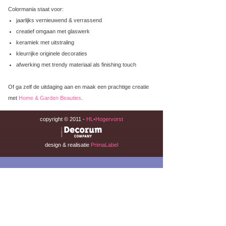
Colormania staat voor:
jaarlijks vernieuwend & verrassend
creatief omgaan met glaswerk
keramiek met uitstraling
kleurrijke originele decoraties
afwerking met trendy materiaal als finishing touch
Of ga zelf de uitdaging aan en maak een prachtige creatie
met
Home & Garden Beauties
.
copyright © 2011 -
HL•Hogervorst
design & realisatie
PrimaLabel