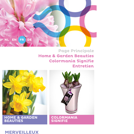
Page
Principale
Home
&
Garden
Beauties
Colormania
Signifie
Entretien